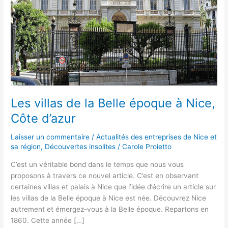
époque
à
Nice,
Côte
d’azur
Les villas de la Belle époque à Nice,
Côte d’azur
Laisser un commentaire
/
Actualités des entreprises de Nice et
sa région
,
Découvertes insolites
/
Carole Proietto
C’est un véritable bond dans le temps que nous vous
proposons à travers ce nouvel article. C’est en observant
certaines villas et palais à Nice que l’idée d’écrire un article sur
les villas de la Belle époque à Nice est née. Découvrez Nice
autrement et émergez-vous à la Belle époque. Repartons en
1860. Cette année […]